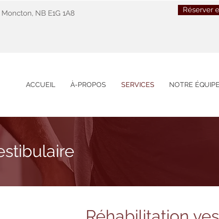
Réserver e
0 Moncton, NB E1G 1A8
ACCUEIL
À-PROPOS
SERVICES
NOTRE ÉQUIP
estibulaire
Réhabilitation ves