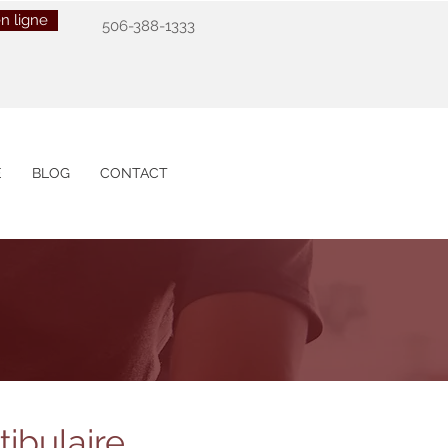
n ligne
506-388-1333
E
BLOG
CONTACT
tibulaire