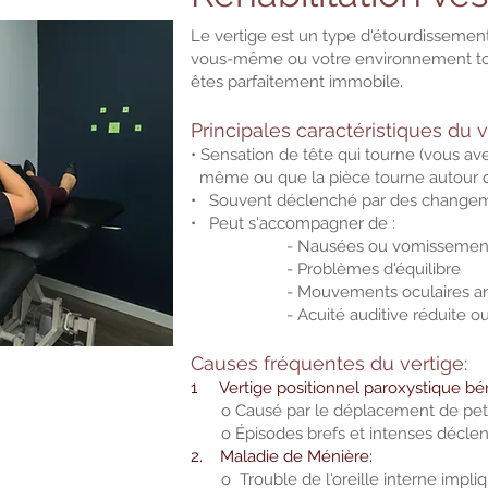
Le vertige est un type d'étourdissemen
vous-même ou votre environnement t
êtes parfaitement immobile.
Principales caractéristiques du v
• Sensation de tête qui tourne (vous 
même ou que la pièce tourne autour d
• Souvent déclenché par des changemen
• Peut s'accompagner de :
- Nausées ou vomissemen
- Problèmes d'équilibre
- Mouvements oculaires anorm
- Acuité auditive réduite ou perte
Causes fréquentes du vertige:
1 Vertige positionnel paroxystique bén
o Causé par le déplacement de petits c
o Épisodes brefs et intenses déclen
2. Maladie de Ménière:
o Trouble de l'oreille interne impliq