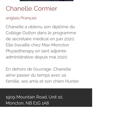
Chanelle Cormier
anglais/français
Chanelle a obtenu son diplôme du
Collège Oulton dans le programme
de secrétaire médical en juin 2020.
Elle travaille chez Max Moncton
Physiotherapy en tant adjointe
administrative depuis mai 2020.
En dehors de l’ouvrage, Chanelle
aime passer du temps avec sa
famille, ses amis et son chien Hunter.
1909 Mountain Road, Unit 10,
Moncton, NB E1G 1A8
506-388-1333
506-388-1540
Book Online